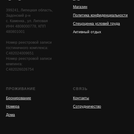
Магазин
399241, Липецкая область,
Политика конфиденциальности
Задонский р-н
с. Каменка., ул. Липовая
Спецоценка условий труда
ИНН 4808000778, КПП
480801001
Активный отдых
Номер реестровой записи
гостиничного комплекса:
С482024009651
Номер реестровой записи
кемпинга:
С482026026754
ПРОЖИВАНИЕ
СВЯЗЬ
Бронирование
Контакты
Номера
Сотрудничество
Дома