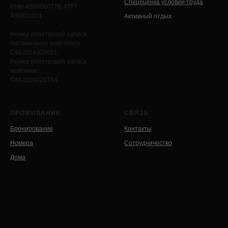
Спецоценка условий труда
ИНН 4808000778, КПП
480801001
Активный отдых
Номер реестровой записи
гостиничного комплекса:
С482024009651
Номер реестровой записи
кемпинга:
С482026026754
ПРОЖИВАНИЕ
СВЯЗЬ
Бронирование
Контакты
Номера
Сотрудничество
Дома