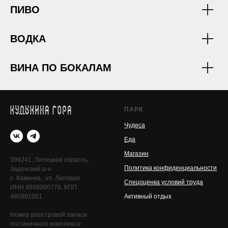
ПИВО
ВОДКА
ВИНА ПО БОКАЛАМ
ПАРК
Чудеса
Еда
Магазин
399241, Липецкая область,
Политика конфиденциальности
Задонский р-н
с. Каменка., ул. Липовая
Спецоценка условий труда
ИНН 4808000778, КПП
480801001
Активный отдых
Номер реестровой записи
гостиничного комплекса: